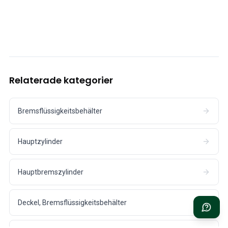
Kühlsystem
Antrieb
Gasgestänge
Fahrwerk & Lenkung
Heizung & Klima
Zubehör & Sonstiges
Karosserie
Relaterade kategorier
Innenausstattung
Aktion
Bremsflüssigkeitsbehälter
Aktion des Monats
Hauptzylinder
Hauptbremszylinder
Deckel, Bremsflüssigkeitsbehälter