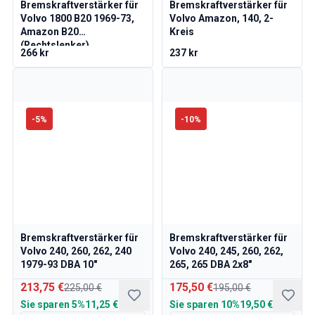
Volvo 1800 Ersatzteile
Bremskraftverstärker für
Bremskraftverstärker für
Volvo 1800 Bremsanlage
Volvo 1800 B20 1969-73,
Volvo Amazon, 140, 2-
Amazon B20
Kreis
Volvo 1800 Kraftstoff-/Auspuffanlage
(Rechtslenker)
Volvo 1800 KarosserieErsatzteile
266 kr
237 kr
Volvo 1800 Kühlsystem
Volvo 1800 Motor Drosselklappengestänge
Volvo 1800 MotorErsatzteile
Volvo 1800 Elektrische Ausrüstung
-
5
%
-
10
%
Volvo 1800 Vorderradaufhängung
Volvo 1800 Getriebe/Hinterradaufhängung
Volvo 1800 InnenausstattungsErsatzteile
Volvo 1800 Heizungsanlage/Frischluft (1961-73)
Volvo 1800 Räder/Nabenkappen
Volvo 1800 Sonstiges
Volvo 140/164 Ersatzteile
Bremskraftverstärker für
Bremskraftverstärker für
Volvo 240, 260, 262, 240
Volvo 240, 245, 260, 262,
Volvo 140/164 KarosserieErsatzteile
1979-93 DBA 10"
265, 265 DBA 2x8"
Volvo 140/164 Bremssystem
213,75 €
175,50 €
Volvo 140/164 Kühlsystem
225,00 €
195,00 €
Volvo 140/164 Elektrische Ausrüstung
Sie sparen
5%
11,25 €
Sie sparen
10%
19,50 €