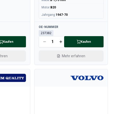
Maße
:
Ø 1,75 mm
Motor
:
B20
Jahrgang
:
1947-70
Verfügbar
OE-NUMMER
237382
Kaufen
Kaufen
ahren
Mehr erfahren