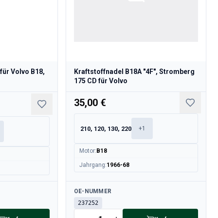
für Volvo B18,
Kraftstoffnadel B18A "4F", Stromberg
175 CD für Volvo
35,00 €
210, 120, 130, 220
+
1
Motor
:
B18
Jahrgang
:
1966-68
Verfügbar
OE-NUMMER
237252