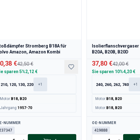
toßdämpfer Stromberg B18A für
Isolierflanschvergaser 
olvo Amazon, Amazon Kombi
B20A, B20B, B20D
0,38 €
37,80 €
42,50 €
42,00 €
ie sparen
5%
2,12 €
Sie sparen
10%
4,20 €
210, 120, 130, 220
240, 260, 262, 740
+
1
+
1
Motor
:
B18, B20
Motor
:
B18, B20
Jahrgang
:
1957-70
Motor
:
B18, B20
rfügbar
Verfügbar
E-NUMMER
OE-NUMMER
237347
419888