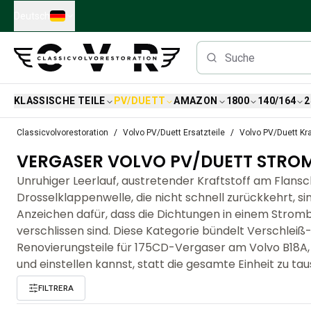
Skip to main content
Deutsch
KLASSISCHE TEILE
PV/DUETT
AMAZON
1800
140/164
2
Klassische Volvo Teile
Classicvolvorestoration
Volvo PV/Duett Ersatzteile
Volvo PV/Duett Kra
Bremsen
VERGASER VOLVO PV/DUETT STROM
Volvo PV/Duett Ersatzteile
Volvo PV/Duett-Bremsanlage
Unruhiger Leerlauf, austretender Kraftstoff am Flansc
Volvo PV/Duett Kraftstoff-/Auspuffanlage
Drosselklappenwelle, die nicht schnell zurückkehrt, si
Volvo PV/Duett Elektrische Ausrüstung
Anzeichen dafür, dass die Dichtungen in einem Strom
Volvo PV/Duett Vorderradaufhängung
verschlissen sind. Diese Kategorie bündelt Verschleiß
Volvo PV/Duett InnenausstattungsErsatzteile
Renovierungsteile für 175CD-Vergaser am Volvo B18A,
PV/Duett Karosserie
und einstellen kannst, statt die gesamte Einheit zu ta
Volvo PV/Duett Getriebe/Hinterradaufhängung
FILTRERA
Volvo PV/Duett Kühlsystem
Volvo PV/Duett-MotorenErsatzteile