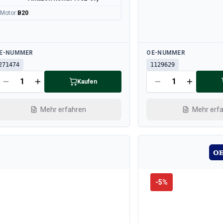
Motor
:
B20
rfügbar
Verfügbar
E-NUMMER
OE-NUMMER
271474
1129629
Kaufen
Mehr erfahren
Mehr erf
-
5
%