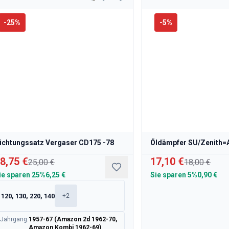
-
25
%
-
5
%
ichtungssatz Vergaser CD175 -78
Öldämpfer SU/Zenith=
8,75 €
17,10 €
25,00 €
18,00 €
ie sparen
25%
6,25 €
Sie sparen
5%
0,90 €
120, 130, 220, 140
+
2
Jahrgang
:
1957-67 (Amazon 2d 1962-70,
Amazon Kombi 1962-69)