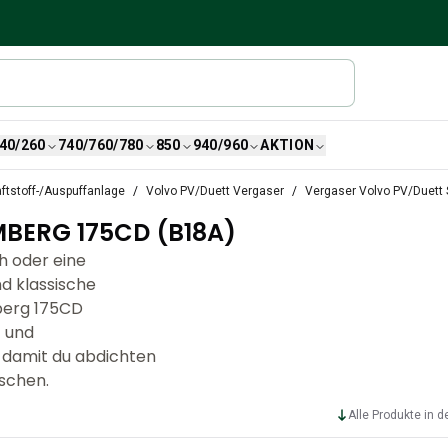
40/260
740/760/780
850
940/960
AKTION
ftstoff-/Auspuffanlage
Volvo PV/Duett Vergaser
Vergaser Volvo PV/Duett
BERG 175CD (B18A)
h oder eine
nd klassische
berg 175CD
- und
 damit du abdichten
uschen.
Alle Produkte in d