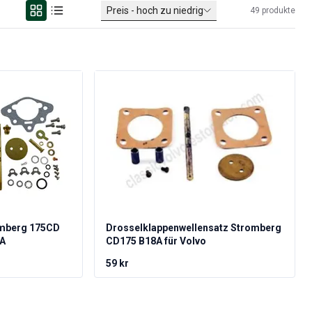
Preis - hoch zu niedrig
49
produkte
omberg 175CD
Drosselklappenwellensatz Stromberg
8A
CD175 B18A für Volvo
59 kr