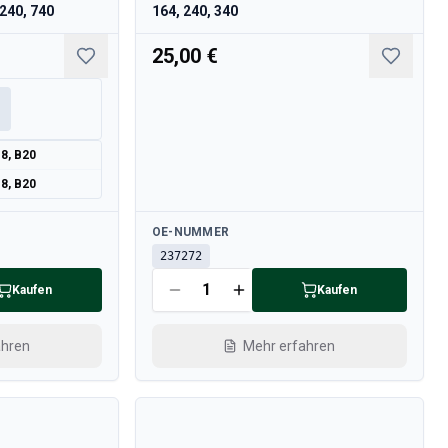
 240, 740
164, 240, 340
25,00 €
18, B20
18, B20
Verfügbar
OE-NUMMER
237272
Kaufen
Kaufen
ahren
Mehr erfahren