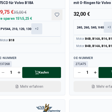
75CD für Volvo B18A
mit O-Ringen für Volvo
9,75 €
35,00 €
32,00 €
ie sparen
15%
5,25 €
240, 260, S40, V40
+
3
PV544, 210, 120, 130
+
2
Motor
:
B4B, B14A, B16, B
Motor
:
B18
Motor
:
B4B, B14A, B16, B
rfügbar
Verfügbar
E-NUMMER
OE-NUMMER
237268
271475
Kaufen
Mehr erfahren
Mehr erf