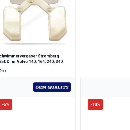
chwimmervergaser Stromberg
75CD für Volvo 140, 164, 240, 340
9 kr
-
5
%
-
10
%