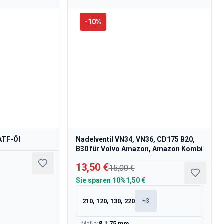
-
10
%
ATF-Öl
Nadelventil VN34, VN36, CD175 B20,
B30 für Volvo Amazon, Amazon Kombi
13,50 €
15,00 €
Sie sparen
10%
1,50 €
210, 120, 130, 220
+
3