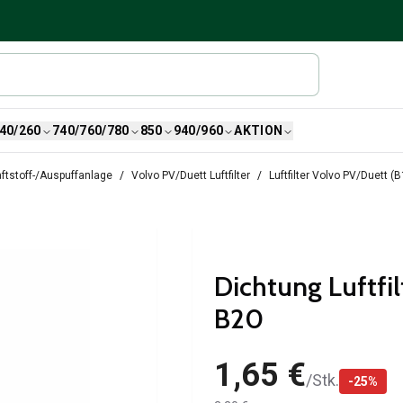
40/260
740/760/780
850
940/960
AKTION
ftstoff-/Auspuffanlage
Volvo PV/Duett Luftfilter
Luftfilter Volvo PV/Duett (
Dichtung Luftfil
B20
1,65 €
/
Stk.
-
25
%