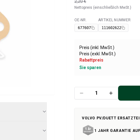
2,20 €
Nettopreis (einschließlich MwSt.)
OE-NR.
ARTIKEL NUMMER
Verfügbar
677607
111602622
Preis (inkl. MwSt.)
Preis (exkl. MwSt.)
Rabattpreis
Sie sparen
VOLVO PV/DUETT ERSATZTEI
1 JAHR GARANTIE AUF