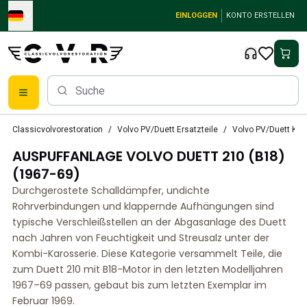
Skip to main content
EINLOGGEN
KONTO ERSTELLEN
Klassische Volvo Teile
Classicvolvorestoration
Volvo PV/Duett Ersatzteile
Volvo PV/Duett Kraf
Bremsen
AUSPUFFANLAGE VOLVO DUETT 210 (B18)
Volvo PV/Duett Ersatzteile
Volvo PV/Duett-Bremsanlage
(1967-69)
Volvo PV/Duett Kraftstoff-/Auspuffanlage
Durchgerostete Schalldämpfer, undichte
Volvo PV/Duett Elektrische Ausrüstung
Rohrverbindungen und klappernde Aufhängungen sind
Volvo PV/Duett Vorderradaufhängung
typische Verschleißstellen an der Abgasanlage des Duett
Volvo PV/Duett InnenausstattungsErsatzteile
nach Jahren von Feuchtigkeit und Streusalz unter der
PV/Duett Karosserie
Kombi-Karosserie. Diese Kategorie versammelt Teile, die
zum Duett 210 mit B18-Motor in den letzten Modelljahren
Volvo PV/Duett Getriebe/Hinterradaufhängung
1967–69 passen, gebaut bis zum letzten Exemplar im
Volvo PV/Duett Kühlsystem
Februar 1969.
Volvo PV/Duett-MotorenErsatzteile