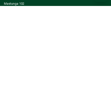
Mastunga 102
523 98 Hökerum
Sverige
Org.nr: 556578-1357
Erfahre Neuigkeiten und Inspiration zuerst
EINREICHEN
INFORMATIONEN
EIN KUNDENKONTO ERSTELLEN
MEIN KONTO