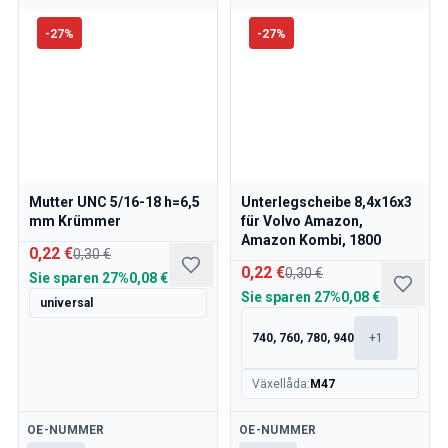
-
27
%
-
27
%
Mutter UNC 5/16-18 h=6,5
Unterlegscheibe 8,4x16x3
mm Krümmer
für Volvo Amazon,
Amazon Kombi, 1800
0,22 €
0,30 €
0,22 €
0,30 €
Sie sparen
27%
0,08 €
Sie sparen
27%
0,08 €
universal
740, 760, 780, 940
+
1
Växellåda
:
M47
Verfügbar
Verfügbar
OE-NUMMER
OE-NUMMER