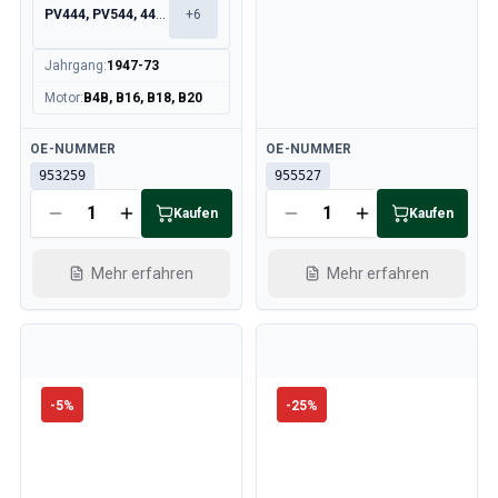
PV444, PV544, 445, 210
+
6
Jahrgang
:
1947-73
Motor
:
B4B, B16, B18, B20
Verfügbar
Verfügbar
OE-NUMMER
OE-NUMMER
953259
955527
Kaufen
Kaufen
Mehr erfahren
Mehr erfahren
-
5
%
-
25
%