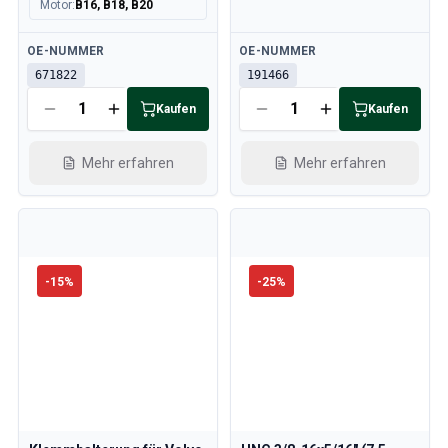
Motor
:
B16, B18, B20
Verfügbar
Verfügbar
OE-NUMMER
OE-NUMMER
671822
191466
Kaufen
Kaufen
Mehr erfahren
Mehr erfahren
-
15
%
-
25
%