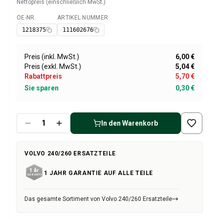
Volvo 1800 Ersatzteile
Nettopreis (einschließlich MwSt.)
Volvo 1800 Bremsanlage
OE-NR.
ARTIKEL NUMMER
Verfügbar
Volvo 1800 Kraftstoff-/Auspuffanlage
1218375
111602676
Volvo 1800 KarosserieErsatzteile
Volvo 1800 Kühlsystem
Preis (inkl. MwSt.)
6,00 €
Volvo 1800 Motor Drosselklappengestänge
Preis (exkl. MwSt.)
5,04 €
Volvo 1800 MotorErsatzteile
Rabattpreis
5,70 €
Volvo 1800 Elektrische Ausrüstung
Sie sparen
0,30 €
Volvo 1800 Vorderradaufhängung
Volvo 1800 Getriebe/Hinterradaufhängung
Volvo 1800 InnenausstattungsErsatzteile
In den Warenkorb
Volvo 1800 Heizungsanlage/Frischluft (1961-73)
Volvo 1800 Räder/Nabenkappen
Volvo 1800 Sonstiges
VOLVO 240/260 ERSATZTEILE
Volvo 140/164 Ersatzteile
1 JAHR GARANTIE AUF ALLE TEILE
Volvo 140/164 KarosserieErsatzteile
Volvo 140/164 Bremssystem
Volvo 140/164 Kühlsystem
Das gesamte Sortiment von Volvo 240/260 Ersatzteile
Volvo 140/164 Elektrische Ausrüstung