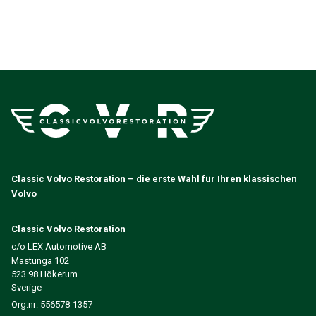
Volvo PV/Duett Sonstiges
Volvo PV/Duett Motor Drosselklappengestänge
Volvo PV/Duett-Heizung/Frischluft
Volvo PV/Duett Räder/Nabenkappen
Volvo Amazon Ersatzteile
Volvo Amazon KarosserieErsatzteile
Volvo Amazon Bremssystem
Volvo Amazon Kühlsystem
Volvo Amazon Elektrische Geräte
Volvo Amazon MotorenErsatzteile
Classic Volvo Restoration – die erste Wahl für Ihren klassischen
Volvo Amazon Motor Drosselklappengestänge
Volvo
Volvo Amazon Kraftstoff-/Auspuffanlage
Volvo Amazon Vorderradaufhängung
Classic Volvo Restoration
Volvo Amazon Innenraum Ersatzteile
c/o LEX Automotive AB
Volvo Amazon Heizgerät/Frischluft
Mastunga 102
Volvo Amazon Getriebe/Hinterradaufhängung
523 98 Hökerum
Volvo Amazon Verschiedene Ersatzteile
Sverige
Volvo Amazon Räder/Nabenkappen
Org.nr: 556578-1357