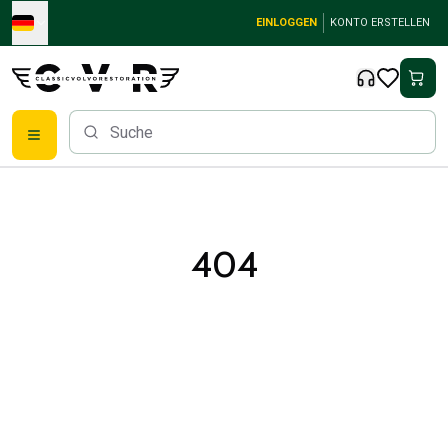
Skip to main content
EINLOGGEN
KONTO ERSTELLEN
Klassische Volvo Teile
Bremsen
Volvo PV/Duett Ersatzteile
Volvo PV/Duett-Bremsanlage
404
Volvo PV/Duett Kraftstoff-/Auspuffanlage
Volvo PV/Duett Elektrische Ausrüstung
Volvo PV/Duett Vorderradaufhängung
Volvo PV/Duett InnenausstattungsErsatzteile
PV/Duett Karosserie
Volvo PV/Duett Getriebe/Hinterradaufhängung
Volvo PV/Duett Kühlsystem
Volvo PV/Duett-MotorenErsatzteile