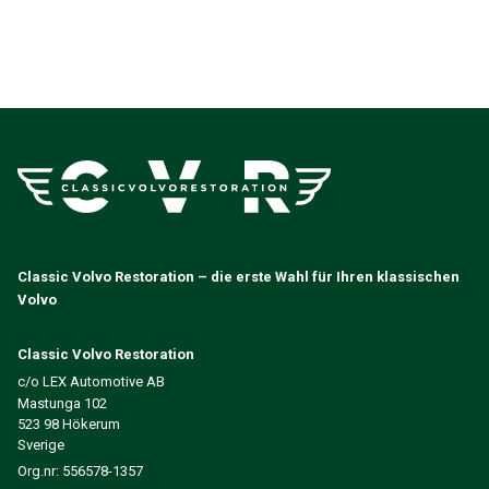
Volvo PV/Duett Sonstiges
Volvo PV/Duett Motor Drosselklappengestänge
Volvo PV/Duett-Heizung/Frischluft
Volvo PV/Duett Räder/Nabenkappen
Volvo Amazon Ersatzteile
Volvo Amazon KarosserieErsatzteile
Volvo Amazon Bremssystem
Volvo Amazon Kühlsystem
Volvo Amazon Elektrische Geräte
Volvo Amazon MotorenErsatzteile
Classic Volvo Restoration – die erste Wahl für Ihren klassischen
Volvo Amazon Motor Drosselklappengestänge
Volvo
Volvo Amazon Kraftstoff-/Auspuffanlage
Volvo Amazon Vorderradaufhängung
Classic Volvo Restoration
Volvo Amazon Innenraum Ersatzteile
c/o LEX Automotive AB
Volvo Amazon Heizgerät/Frischluft
Mastunga 102
Volvo Amazon Getriebe/Hinterradaufhängung
523 98 Hökerum
Volvo Amazon Verschiedene Ersatzteile
Sverige
Volvo Amazon Räder/Nabenkappen
Org.nr: 556578-1357