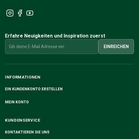
Volvo 1800 Ersatzteile
Volvo 1800 Bremsanlage
Volvo 1800 Kraftstoff-/Auspuffanlage
Volvo 1800 KarosserieErsatzteile
Volvo 1800 Kühlsystem
Erfahre Neuigkeiten und Inspiration zuerst
Volvo 1800 Motor Drosselklappengestänge
Volvo 1800 MotorErsatzteile
EINREICHEN
Volvo 1800 Elektrische Ausrüstung
Volvo 1800 Vorderradaufhängung
Volvo 1800 Getriebe/Hinterradaufhängung
Volvo 1800 InnenausstattungsErsatzteile
INFORMATIONEN
Volvo 1800 Heizungsanlage/Frischluft (1961-73)
Volvo 1800 Räder/Nabenkappen
EIN KUNDENKONTO ERSTELLEN
Volvo 1800 Sonstiges
MEIN KONTO
Volvo 140/164 Ersatzteile
Volvo 140/164 KarosserieErsatzteile
Volvo 140/164 Bremssystem
KUNDENSERVICE
Volvo 140/164 Kühlsystem
KONTAKTIEREN SIE UNS
Volvo 140/164 Elektrische Ausrüstung